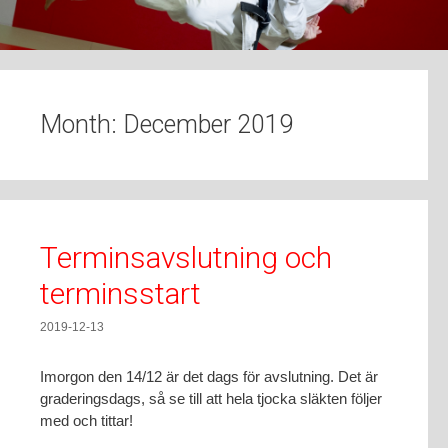
t
o
c
o
n
Month:
December 2019
t
e
n
t
Terminsavslutning och
terminsstart
2019-12-13
Imorgon den 14/12 är det dags för avslutning. Det är
graderingsdags, så se till att hela tjocka släkten följer
med och tittar!