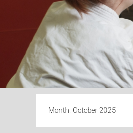
n
t
e
n
t
Month:
October 2025