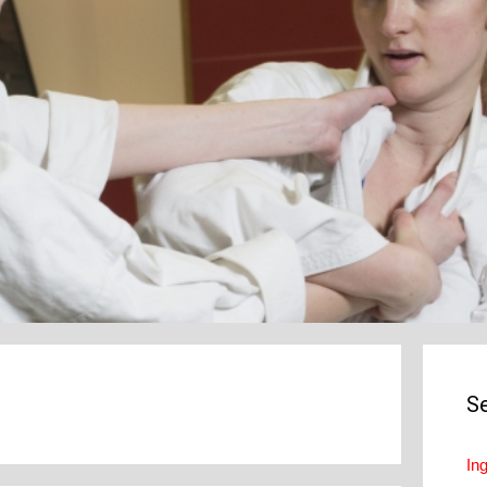
Se
In