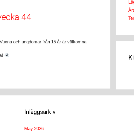
Läg
År
vecka 44
Te
 Vuxna och ungdomar från 15 år är välkomna!
la!
K
Inläggsarkiv
May 2026