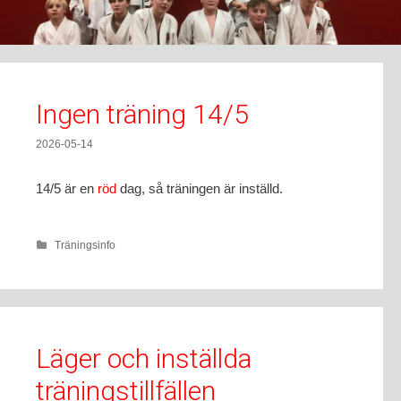
t
o
c
o
n
Ingen träning 14/5
t
e
2026-05-14
n
t
14/5 är en
röd
dag, så träningen är inställd.
Träningsinfo
Läger och inställda
träningstillfällen