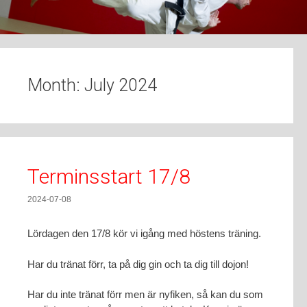
t
o
c
o
n
Month:
July 2024
t
e
n
t
Terminsstart 17/8
2024-07-08
Lördagen den 17/8 kör vi igång med höstens träning.
Har du tränat förr, ta på dig gin och ta dig till dojon!
Har du inte tränat förr men är nyfiken, så kan du som