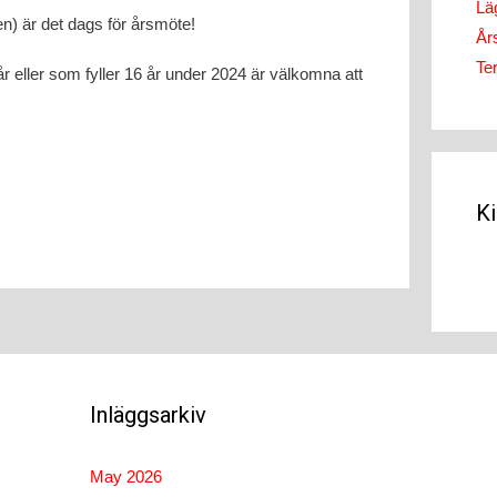
Läg
en) är det dags för årsmöte!
År
Te
r eller som fyller 16 år under 2024 är välkomna att
K
Inläggsarkiv
May 2026