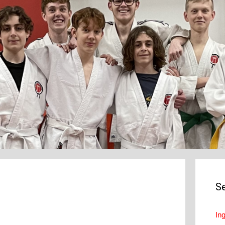
Se
In