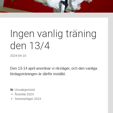
t
o
c
o
n
Ingen vanlig träning
t
e
den 13/4
n
t
2024-04-10
Den 13-14 april anordnar vi riksläger, och den vanliga
lördagsträningen är därför inställd.
Uncategorized
Post
Årsmöte 2024
Sommarläger 2024
navigation